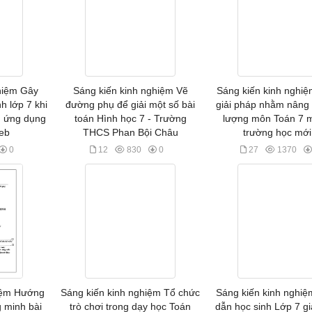
hiệm Gây
Sáng kiến kinh nghiệm Vẽ
Sáng kiến kinh nghiệ
h lớp 7 khi
đường phụ để giải một số bài
giải pháp nhằm nâng 
h ứng dụng
toán Hình học 7 - Trường
lượng môn Toán 7 
eb
THCS Phan Bội Châu
trường học mới
0
12
830
0
27
1370
hiệm Hướng
Sáng kiến kinh nghiệm Tổ chức
Sáng kiến kinh nghi
 minh bài
trò chơi trong dạy học Toán
dẫn học sinh Lớp 7 gi