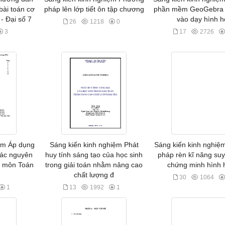
bài toán cơ
pháp lên lớp tiết ôn tập chương
phần mềm GeoGebra 
- Đại số 7
vào dạy hình h
26
1218
0
3
17
2726
ệm Áp dụng
Sáng kiến kinh nghiệm Phát
Sáng kiến kinh nghi
các nguyên
huy tính sáng tạo của học sinh
pháp rèn kĩ năng suy
ộ môn Toán
trong giải toán nhằm nâng cao
chứng minh hình 
chất lượng đ
30
1064
1
13
1992
1