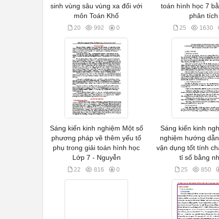
sinh vùng sâu vùng xa đối với
toán hình học 7 b
môn Toán Khố
phân tích
20
992
0
25
1630
Sáng kiến kinh nghiệm Một số
Sáng kiến kinh ng
phương pháp vẽ thêm yếu tố
nghiệm hướng dẫn
phụ trong giải toán hình học
vận dụng tốt tính c
Lớp 7 - Nguyễn
tỉ số bằng n
22
816
0
25
850