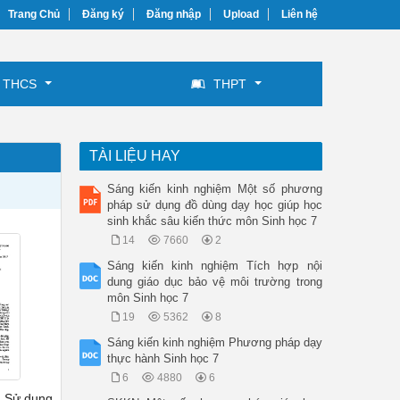
Trang Chủ
Đăng ký
Đăng nhập
Upload
Liên hệ
THCS
THPT
TÀI LIỆU HAY
Sáng kiến kinh nghiệm Một số phương
pháp sử dụng đồ dùng dạy học giúp học
sinh khắc sâu kiến thức môn Sinh học 7
14
7660
2
Sáng kiến kinh nghiệm Tích hợp nội
dung giáo dục bảo vệ môi trường trong
môn Sinh học 7
19
5362
8
Sáng kiến kinh nghiệm Phương pháp dạy
thực hành Sinh học 7
6
4880
6
m Sử dụng