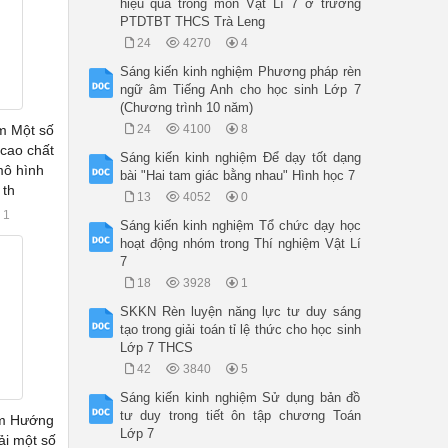
hiệu quả trong môn Vật Lí 7 ở trường
PTDTBT THCS Trà Leng
24
4270
4
Sáng kiến kinh nghiệm Phương pháp rèn
ngữ âm Tiếng Anh cho học sinh Lớp 7
(Chương trình 10 năm)
m Một số
24
4100
8
cao chất
Sáng kiến kinh nghiệm Để dạy tốt dạng
mô hình
bài "Hai tam giác bằng nhau" Hình học 7
 th
13
4052
0
1
Sáng kiến kinh nghiệm Tổ chức dạy học
hoạt động nhóm trong Thí nghiệm Vật Lí
7
18
3928
1
SKKN Rèn luyện năng lực tư duy sáng
tạo trong giải toán tỉ lệ thức cho học sinh
Lớp 7 THCS
42
3840
5
Sáng kiến kinh nghiệm Sử dụng bản đồ
tư duy trong tiết ôn tập chương Toán
ệm Hướng
Lớp 7
ải một số