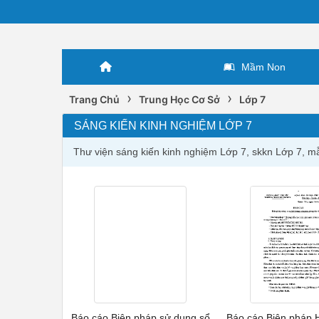
Mầm Non
›
›
Trang Chủ
Trung Học Cơ Sở
Lớp 7
SÁNG KIẾN KINH NGHIỆM LỚP 7
Thư viện sáng kiến kinh nghiệm Lớp 7, skkn Lớp 7, m
Báo cáo Biện pháp sử dụng sổ
Báo cáo Biện pháp