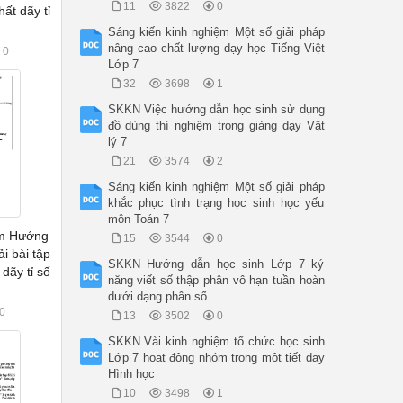
11
3822
0
hất dãy tỉ
Sáng kiến kinh nghiệm Một số giải pháp
nâng cao chất lượng dạy học Tiếng Việt
0
Lớp 7
32
3698
1
SKKN Việc hướng dẫn học sinh sử dụng
đồ dùng thí nghiệm trong giảng dạy Vật
lý 7
21
3574
2
Sáng kiến kinh nghiệm Một số giải pháp
khắc phục tình trạng học sinh học yếu
môn Toán 7
ệm Hướng
15
3544
0
i bài tập
SKKN Hướng dẫn học sinh Lớp 7 ký
dãy tỉ số
năng viết số thập phân vô hạn tuần hoàn
dưới dạng phân số
0
13
3502
0
SKKN Vài kinh nghiệm tổ chức học sinh
Lớp 7 hoạt động nhóm trong một tiết dạy
Hình học
10
3498
1