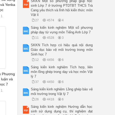
SKKN Một số phương pháp giúp học
và Yenka
sinh Lớp 7 ở trường PTDTBT THCS Trà
ọc
Cang yêu thích và lĩnh hội kiến thức môn
Vật lí
1
27
4574
4
Sáng kiến kinh nghiệm Một số phương
pháp dạy từ vựng môn Tiếng Anh Lớp 7
11
4528
3
SKKN Tích hợp có hiệu quả nội dung
Giáo dục bảo vệ môi trường trong môn
Sinh học 7
12
4456
6
Sáng kiến kinh nghiệm Tích hợp, liên
môn lồng ghép trong dạy và học môn Vật
ệm Phương
lý 7
 luận và
37
4450
6
học 7
Sáng kiến kinh nghiệm Lồng ghép bảo vệ
1
môi trường trong Vật lý 7
26
4418
6
Sáng kiến kinh nghiệm Hướng dẫn học
sinh sử dụng dụng cụ, thí nghiệm đạt