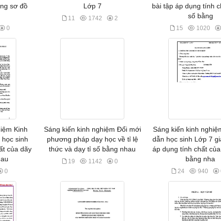
ằng sơ đồ
Lớp 7
bài tập áp dụng tính c
số bằng
11
1742
2
0
15
1020
hiệm Kinh
Sáng kiến kinh nghiệm Đổi mới
Sáng kiến kinh nghi
 học sinh
phương pháp dạy học về tỉ lệ
dẫn học sinh Lớp 7 giả
hất của dãy
thức và dạy tỉ số bằng nhau
áp dụng tính chất của 
hau
bằng nha
19
1142
0
0
24
940