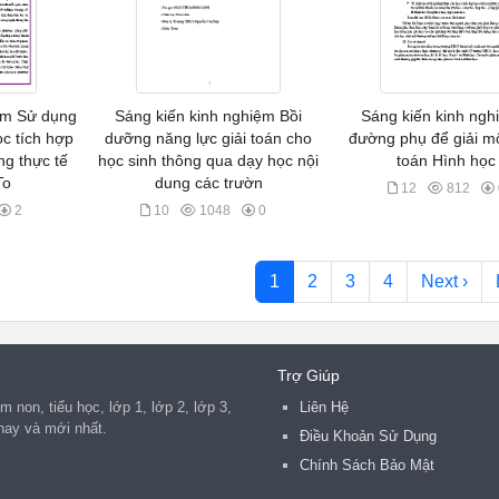
ệm Sử dụng
Sáng kiến kinh nghiệm Bồi
Sáng kiến kinh ngh
c tích hợp
dưỡng năng lực giải toán cho
đường phụ để giải mộ
ng thực tế
học sinh thông qua dạy học nội
toán Hình học
To
dung các trườn
12
812
2
10
1048
0
1
2
3
4
Next ›
Trợ Giúp
 non, tiểu học, lớp 1, lớp 2, lớp 3,
Liên Hệ
2 hay và mới nhất.
Điều Khoản Sử Dụng
Chính Sách Bảo Mật