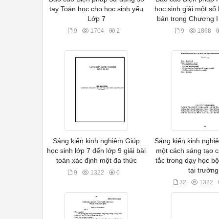
tay Toán học cho học sinh yếu
học sinh giải một số 
Lớp 7
bản trong Chương I 
9
1704
2
9
1868
Sáng kiến kinh nghiệm Giúp
Sáng kiến kinh nghi
học sinh lớp 7 đến lớp 9 giải bài
một cách sáng tạo 
toán xác định một đa thức
tắc trong dạy học b
tại trường
9
1322
0
32
1322