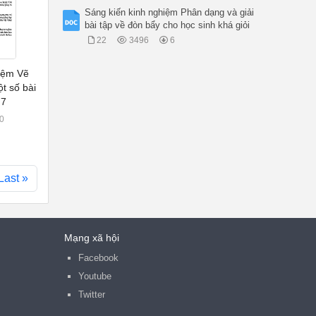
Sáng kiến kinh nghiệm Phân dạng và giải
bài tập về đòn bẩy cho học sinh khá giỏi
22
3496
6
iệm Vẽ
t số bài
 7
0
Last »
Mạng xã hội
Facebook
Youtube
Twitter