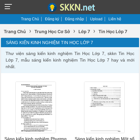
Trang Chủ
Đăng ký
Đăng nhập
Upload
Liên hệ
›
›
›
Trang Chủ
Trung Học Cơ Sở
Lớp 7
Tin Học Lớp 7
SÁNG KIẾN KINH NGHIỆM TIN HỌC LỚP 7
Thư viện sáng kiến kinh nghiệm Tin Học Lớp 7, skkn Tin Học
Lớp 7, mẫu sáng kiến kinh nghiệm Tin Học Lớp 7 hay và mới
nhất.
Sáng kiến kinh nghiệm Phương
Sáng kiến kinh nghiệm Một số