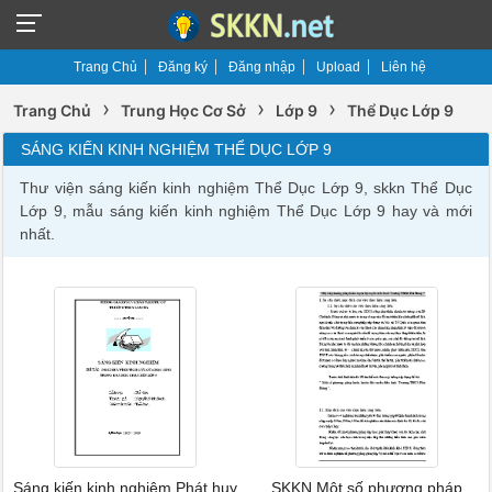
Trang Chủ
Đăng ký
Đăng nhập
Upload
Liên hệ
›
›
›
Trang Chủ
Trung Học Cơ Sở
Lớp 9
Thể Dục Lớp 9
SÁNG KIẾN KINH NGHIỆM THỂ DỤC LỚP 9
Thư viện sáng kiến kinh nghiệm Thể Dục Lớp 9, skkn Thể Dục
Lớp 9, mẫu sáng kiến kinh nghiệm Thể Dục Lớp 9 hay và mới
nhất.
Sáng kiến kinh nghiệm Phát huy
SKKN Một số phương pháp