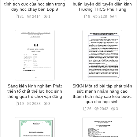
tính tích cực của học sinh trong
huấn luyện đội tuyển điền kinh
dạy học chạy bền Lớp 9
Trường THCS Phú Hưng
31
2414
1
8
2128
4
Sáng kiến kinh nghiệm Phát
SKKN Một số bài tập phát triển
triển tố chất thể lực học sinh
sức mạnh nhằm nâng cao
thông qua trò chơi vận động
thành tích nhảy cao kiểu bước
qua cho học sinh
19
2688
3
26
2042
3