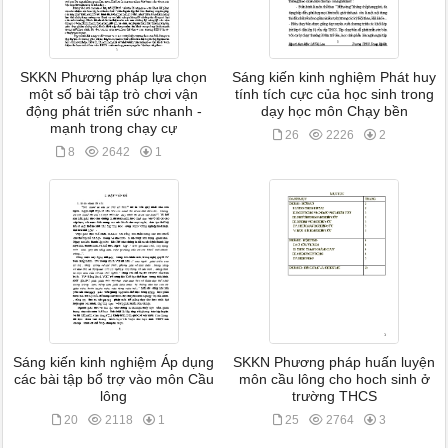
SKKN Phương pháp lựa chọn
Sáng kiến kinh nghiệm Phát huy
một số bài tập trò chơi vận
tính tích cực của học sinh trong
động phát triển sức nhanh -
dạy học môn Chạy bền
mạnh trong chạy cự
26
2226
2
8
2642
1
Sáng kiến kinh nghiệm Áp dụng
SKKN Phương pháp huấn luyện
các bài tập bổ trợ vào môn Cầu
môn cầu lông cho hoch sinh ở
lông
trường THCS
20
2118
1
25
2764
3