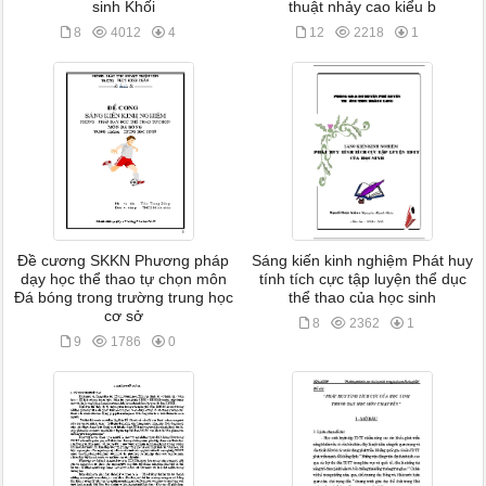
sinh Khối
thuật nhảy cao kiểu b
8
4012
4
12
2218
1
Đề cương SKKN Phương pháp
Sáng kiến kinh nghiệm Phát huy
dạy học thể thao tự chọn môn
tính tích cực tập luyện thể dục
Đá bóng trong trường trung học
thể thao của học sinh
cơ sở
8
2362
1
9
1786
0