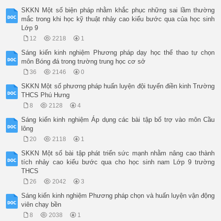
SKKN Một số biện pháp nhằm khắc phục những sai lầm thường
mắc trong khi học kỹ thuật nhảy cao kiểu bước qua của học sinh
Lớp 9
12
2218
1
Sáng kiến kinh nghiệm Phương pháp dạy học thể thao tự chọn
môn Bóng đá trong trường trung học cơ sở
36
2146
0
SKKN Một số phương pháp huấn luyện đội tuyển điền kinh Trường
THCS Phú Hưng
8
2128
4
Sáng kiến kinh nghiệm Áp dụng các bài tập bổ trợ vào môn Cầu
lông
20
2118
1
SKKN Một số bài tập phát triển sức mạnh nhằm nâng cao thành
tích nhảy cao kiểu bước qua cho học sinh nam Lớp 9 trường
THCS
26
2042
3
Sáng kiến kinh nghiệm Phương pháp chọn và huấn luyện vận động
viên chạy bền
8
2038
1