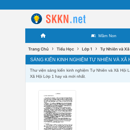
Mầm Non
›
›
›
Trang Chủ
Tiểu Học
Lớp 1
Tự Nhiên và Xã
SÁNG KIẾN KINH NGHIỆM TỰ NHIÊN VÀ XÃ 
Thư viện sáng kiến kinh nghiệm Tự Nhiên và Xã Hội L
Xã Hội Lớp 1 hay và mới nhất.