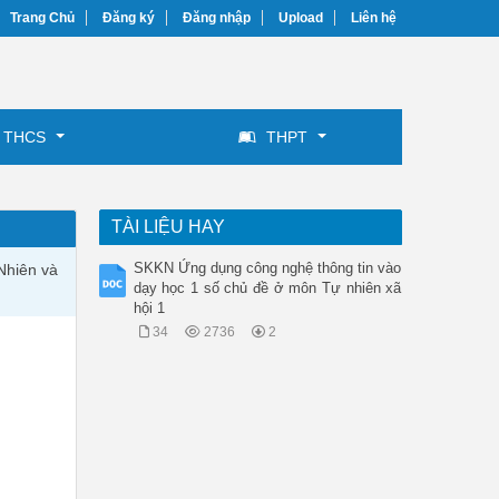
Trang Chủ
Đăng ký
Đăng nhập
Upload
Liên hệ
THCS
THPT
TÀI LIỆU HAY
SKKN Ứng dụng công nghệ thông tin vào
Nhiên và
dạy học 1 số chủ đề ở môn Tự nhiên xã
hội 1
34
2736
2