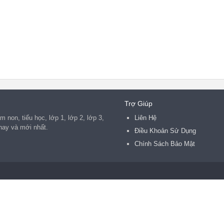
Trợ Giúp
 non, tiểu học, lớp 1, lớp 2, lớp 3,
Liên Hệ
2 hay và mới nhất.
Điều Khoản Sử Dụng
Chính Sách Bảo Mật