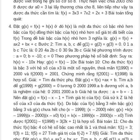
được viết trong hệ ghi số cơ số 8. Thực hiện việc chia 2003 cho
8 được dư a0 = 3 lại lấy thương chia cho 8, liên tiếp như vậy ta
được đa thức cần tìm là: f(x) = 3x3 + 7x2 + 2x + 3 Bài toán tổng
quát:
Đặt g(x) = f(x) + h(x) ở đó h(x) là một đa thức có bậc nhỏ hơn
bậc của f(x) đồng thời bậc của h(x) nhỏ hơn số giá trị đã biết của
f(x) Trong đề bài bậc của h(x) nhỏ hơn 3 nghĩa là: g(x) = f(x) +
ax2 + bx + c Bước 2: Tìm a, b, c để g(1) = g(2) = g(3) = 0. 0 1 a
b c Tức là: 0 20 4a 2b c 0 30 9a 3b c Giải hệ phương trình được
: a = 0; b = -10; c = 0 Theo phương pháp hệ số bất định: Suy ra:
h(x) = - 10x Hay: g(x) = f(x) – 10x Bài toán 10: Cho đa thức f(x)
là bậc 3 với hệ số của x3 là một số nguyên, thoả mãn f(1990) =
2000 và f(2000) = 2001. Chứng minh rằng f(2001) – f(1998) là
hợp số. Giải: + Tìm đa thức phụ. Đặt g(x) = f(x) +ax + b. Tìm a,b
để g(1999) + g(2000) = 0 tương 0 2000 1999.a b đương với a, b
là nghiệm của hệ: 0 2001 2000.a b Giải hệ ta được : a = b = - 1
Nên đặt g(x) = f(x) – x – 1 + Tính giá trị của f(x): Giả sử k Z là hệ
số của x3 của đa thức f(x). Do bậc của f(x) bằng 3 nên bậc g(x)
bằng 3 và g(x) chưa hết cho (x – 1999); (x – 2000) nên: g(x) +k(x
– 1999)(x – 2000)(x – x0) f(x) = k(x – 1999)(x – 2000)(x – x0) Tính
được f(2001) – f(1998) = 3(2k + 1) là hợp số. Bài toán 11: Cho đa
thức f(x) bậc 4 có hệ số bậc cao nhất là 1 và thoả mãn: f(1) = 3;
f(3) = 11; f(5) = 27 Tính giá trị của f(-2) + 7.f(6) Giải: Tìm đa thức
phụ: Đặt g(x) = f(x) + ax2 + bx +c. Tìm a, b, c để g(1) = g(3) =