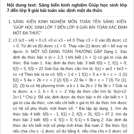
Nội dung text: Sáng kiến kinh nghiệm Giúp học sinh lớp
7 đến lớp 9 giải bài toán xác định một đa thức
SÁNG KIẾN KINH NGHIỆM MÔN TOÁN TÊN SÁNG KIẾN:
“GIÚP HỌC SINH LỚP 7 ĐẾN LỚP 9 GIẢI BÀI TOÁN XÁC ĐỊNH
MỘT ĐA THỨC”
c3 (x3 – x4) = 0 c3 =0 vì x3 – x4 0 Thay c3 = 0 vào (8) được c2
= 0. Từ đó và (6) được c1 = 0. Thay vào (1) được a0 = b0 suy ra
đpcm. II- MỘT SỐ DẠNG TOÁN THƯỜNG GẶP Dạng 1: Xác
định đa thức bậc n (n = 2,3, ) khi biết ( n + 1) có giá trị của đa
thức: Bài toán 1: Xác định đa thức bậc 3 biết f(0) = 1; f(1) = 0;
f(2) = 5; f(3) = 22 Giải Gọi đa thức cần tìm là: f(x) = ax3 + bx3 +
cx +d Theo bài ra ta có: f(0) = 1 d = 1 f(1) = 0 a + b + c = -1 (1)
f(2) = 5 4a + 2b + c = 2 (2) f(3) = 22 9a + 3b + c = 7 (3) Từ (1),
(2), (3) ta có hệ phương trình: a b c 1 4a 2b c 2 9a 3b c 7 Giải ra
ta được: a = 1; b = 0; c = -2 Vậy đa thức cần tìm là: f(x)=x2-
2x+1 * Chú ý: Để xác định được đa thức bậc n thì cần biết n + 1
giá trị của đa thức, còn nếu chỉ biết n giá trị thì đa thức tìm được
có hệ số phụ thuộc một tham số. * Bài tập áp dụng: 1. tìm đa
thức bậc 4 biết: f(0) = - 1; f(1) = 2; f(2) = 31; f(2) = 47 2. tìm đa
thức bậc 2 biết: f(0) = 4; f(1) = 0; f(-1) = 6 Dạng 2: Xác định đa
thức dư khi biết một số phép tính khác Bài toán 2: Đa thức f(x)
nếu chia cho x –1 được số dư bằng 4, nếu chia cho x-3 được số