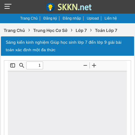
Trang Chủ
Đăng ký
Đăng nhập
Upload
Liên hệ
›
›
›
Trang Chủ
Trung Học Cơ Sở
Lớp 7
Toán Lớp 7
Sáng kiến kinh nghiệm Giúp học sinh lớp 7 đến lớp 9 giải bài
toán xác định một đa thức