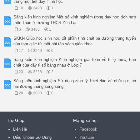
trong một tiết dạy Hình học
10
3498
1
Sáng kiến kinh nghiệm Một số kinh nghiệm trong dạy học tích hợp
môn Toán ở trường THCS Yên Lạc
6
3466
1
SKKN Giúp học sinh học tốt phần tính chất ba đường trung tuyến
của tam giác từ một bài tập sách giáo khoa
17
3240
0
Sáng kiến kinh nghiệm Kinh nghiệm giải toán về tỉ lệ thức, tính
chất của dãy tỉ số bằng nhau ở Lớp 7
23
3238
2
Sáng kiến kinh nghiệm Sử dụng định lý Talet đảo để chứng minh
hai đường thẳng song song
20
3090
0
Trợ Giúp
Mạng xã hội
Liên Hệ
Facebook
Điều Khoản Sử Dụng
Youtube