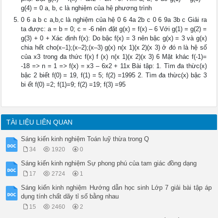
g(4) = 0 a, b, c là nghiệm của hệ phương trình
0 6 a b c a,b,c là nghiệm của hệ 0 6 4a 2b c 0 6 9a 3b c Giải ra
ta được: a = b = 0; c = -6 nên đặt g(x) = f(x) – 6 Với g(1) = g(2) =
g(3) + 0 + Xác định f(x): Do bậc f(x) = 3 nên bậc g(x) = 3 và g(x)
chia hết cho(x–1);(x–2);(x–3) g(x) n(x 1)(x 2)(x 3) ở đó n là hệ số
của x3 trong đa thức f(x) f (x) n(x 1)(x 2)(x 3) 6 Mặt khác f(-1)=
-18 => n = 1 => f(x) = x3 – 6x2 + 11x Bài tập: 1. Tìm đa thừc(x)
bậc 2 biết f(0) = 19, f(1) = 5; f(2) =1995 2. Tìm đa thừc(x) bậc 3
bi ết f(0) =2; f(1)=9; f(2) =19; f(3) =95
TÀI LIỆU LIÊN QUAN
Sáng kiến kinh nghiệm Toán luỹ thừa trong Q
34
1920
0
Sáng kiến kinh nghiệm Sự phong phú của tam giác đồng dạng
17
2724
1
Sáng kiến kinh nghiệm Hướng dẫn học sinh Lớp 7 giải bài tập áp
dụng tính chất dãy tỉ số bằng nhau
15
2460
2