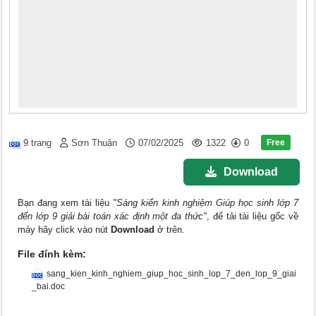
Free
9 trang
Sơn Thuận
07/02/2025
1322
0
Download
Bạn đang xem tài liệu
"Sáng kiến kinh nghiệm Giúp học sinh lớp 7
đến lớp 9 giải bài toán xác định một đa thức"
, để tải tài liệu gốc về
máy hãy click vào nút
Download
ở trên.
File đính kèm:
sang_kien_kinh_nghiem_giup_hoc_sinh_lop_7_den_lop_9_giai
_bai.doc