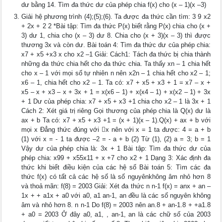
dư bằng 14. Tìm đa thức dư của phép chia f(x) cho (x – 1)(x –3)
Giải hệ phương trình (4);(5);(6). Ta được đa thức cần tìm: 3 9 x2
+ 2x + 2 2 *Bài tập: Tìm đa thức P(x) biết rằng P(x) chia cho (x +
3) dư 1, chia cho (x – 3) dư 8. Chia cho (x + 3)(x – 3) thì được
thương 3x và còn dư. Bài toán 4: Tìm đa thức dư của phép chia:
x7 + x5 +x3 x cho x2 –1 Giải: Cách1: Tách đa thức bị chia thành
những đa thức chia hết cho đa thức chia. Ta thấy xn – 1 chia hết
cho x – 1 với mọi số tự nhiên n nên x2n – 1 chia hết cho x2 – 1;
x6 – 1, chia hết cho x2 – 1. Ta có: x7 + x5 + x3 + 1 = x7 – x +
x5 – x + x3 – x + 3x + 1 = x(x6 – 1) + x(x4 – 1) + x(x2 – 1) + 3x
+ 1 Dư của phép chia: x7 + x5 + x3 +1 chia cho x2 – 1 là 3x + 1
Cách 2: Xét giá trị riêng Gọi thương của phép chia là Q(x) dư là
ax + b Ta có: x7 + x5 + x3 +1 = (x + 1)(x – 1).Q(x) + ax + b với
mọi x Đẳng thức đúng với x nên với x = 1 ta được: 4 = a + b
(1) với x = - 1 ta được –2 = - a + b (2) Từ (1), (2) a = 3; b = 1
Vậy dư của phép chia là: 3x + 1 Bài tập: Tìm đa thức dư của
phép chia: x99 + x55x11 + x +7 cho x2 + 1 Dạng 3: Xác định đa
thức khi biết điều kiện của các hệ số Bài toán 5: Tìm các đa
thức f(x) có tất cả các hệ số là số nguyênkhông âm nhỏ hơn 8
và thoả mãn: f(8) = 2003 Giải: Xét đa thức n n-1 f(x) = anx + an –
1x + + a1x + a0 với a0, a1 an-1, an đều là các số nguyên không
âm và nhỏ hơn 8. n n-1 Do f(8) = 2003 nên an.8 + an-1.8 + +a1.8
+ a0 = 2003 Ở đây a0, a1, , an-1, an là các chữ số của 2003