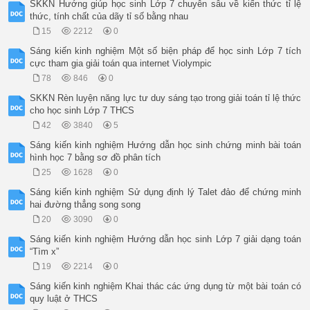
SKKN Hướng giúp học sinh Lớp 7 chuyên sâu về kiến thức tỉ lệ
thức, tính chất của dãy tỉ số bằng nhau
15
2212
0
Sáng kiến kinh nghiệm Một số biện pháp để học sinh Lớp 7 tích
cực tham gia giải toán qua internet Violympic
78
846
0
SKKN Rèn luyện năng lực tư duy sáng tạo trong giải toán tỉ lệ thức
cho học sinh Lớp 7 THCS
42
3840
5
Sáng kiến kinh nghiệm Hướng dẫn học sinh chứng minh bài toán
hình học 7 bằng sơ đồ phân tích
25
1628
0
Sáng kiến kinh nghiệm Sử dụng định lý Talet đảo để chứng minh
hai đường thẳng song song
20
3090
0
Sáng kiến kinh nghiệm Hướng dẫn học sinh Lớp 7 giải dạng toán
“Tìm x”
19
2214
0
Sáng kiến kinh nghiệm Khai thác các ứng dụng từ một bài toán có
quy luật ở THCS