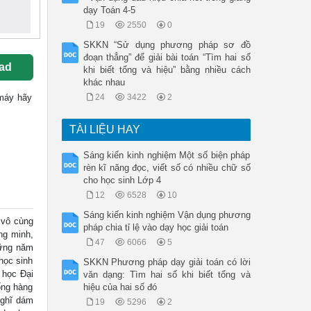
dạy Toán 4-5
19
2550
0
SKKN “Sử dụng phương pháp sơ đồ
đoạn thẳng” để giải bài toán “Tìm hai số
ad
khi biết tổng và hiệu” bằng nhiều cách
khác nhau
 máy hãy
24
3422
2
TÀI LIỆU HAY
Sáng kiến kinh nghiệm Một số biện pháp
rèn kĩ năng đọc, viết số có nhiều chữ số
cho học sinh Lớp 4
12
6528
10
Sáng kiến kinh nghiệm Vận dụng phương
 vô cùng
pháp chia tỉ lệ vào dạy học giải toán
ng minh,
47
6066
5
hững năm
học sinh
SKKN Phương pháp dạy giải toán có lời
 học Đại
văn dạng: Tìm hai số khi biết tổng và
sống hàng
hiệu của hai số đó
 nghĩ dám
19
5296
2