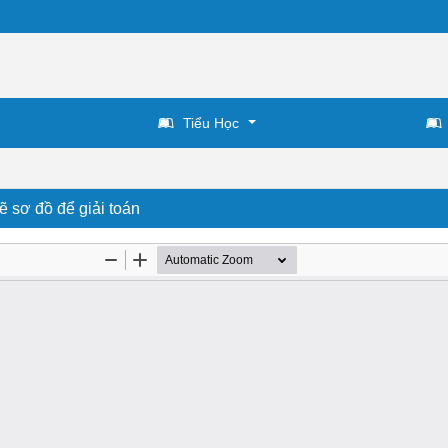
Tiểu Học
 sơ đồ để giải toán