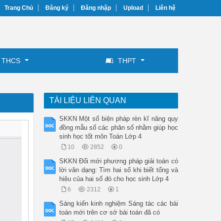
Trang Chủ
Đăng ký
Đăng nhập
Upload
Liên hệ
THCS
THPT
TÀI LIỆU LIÊN QUAN
SKKN Một số biện pháp rèn kĩ năng quy
đồng mẫu số các phân số nhằm giúp học
sinh học tốt môn Toán Lớp 4
10
2852
0
SKKN Đổi mới phương pháp giải toán có
lời văn dạng: Tìm hai số khi biết tổng và
hiệu của hai số đó cho học sinh Lớp 4
6
2312
1
Sáng kiến kinh nghiệm Sáng tác các bài
toán mới trên cơ sở bài toán đã có