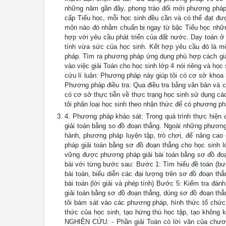
những năm gần đây, phong trào đổi mới phương phá
cấp Tiểu học, mỗi học sinh đều cần và có thể đạt đư
môn nào đó nhằm chuẩn bị ngay từ bậc Tiểu học nhữ
hợp với yêu cầu phát triển của đất nước. Dạy toán ở
tính vừa sức của học sinh. Kết hợp yêu cầu đó là mộ
pháp. Tìm ra phương pháp ứng dụng phù hợp cách giả
vào việc giải Toán cho học sinh lớp 4 nói riêng và 
cứu lí luận: Phương pháp này giúp tôi có cơ sở khoa
Phương pháp điều tra: Qua điều tra bằng văn bản và c
có cơ sở thực tiễn về thực trạng học sinh sử dụng cá
tôi phân loại học sinh theo nhận thức để có phương p
4. Phương pháp khảo sát: Trong quá trình thực hiện đ
giải toán bằng so đồ đoạn thẳng. Ngoài những phươn
hành, phương pháp luyện tập, trò chơi, để nâng 
pháp giải toán bằng sơ đồ đoạn thẳng cho học sinh
vững được phương pháp giải bài toán bằng sơ đồ đoạn
bài với từng bước sau: Bước 1: Tìm hiểu đề toán (bướ
bài toán, biểu diễn các đại lượng trên sơ đồ đoạn th
bài toán (lời giải và phép tính) Bước 5: Kiểm tra đán
giải toán bằng sơ đồ đoạn thẳng, dùng sơ đồ đoạn thẳ
tôi bám sát vào các phương pháp, hình thức tổ chức 
thức của học sinh, tạo hứng thú học tập, tạo không
NGHIÊN CỨU: - Phần giải Toán có lời văn của chươn