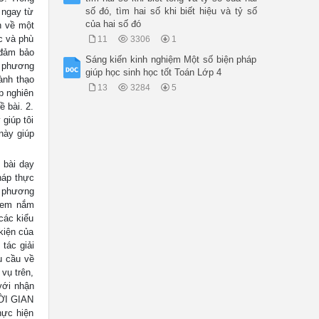
số đó, tìm hai số khi biết hiệu và tỷ số
 ngay từ
của hai số đó
h về một
c và phù
11
3306
1
 đảm bảo
Sáng kiến kinh nghiệm Một số biện pháp
n phương
giúp học sinh học tốt Toán Lớp 4
ành thạo
13
3284
5
p nghiên
 bài. 2.
giúp tôi
này giúp
 bài dạy
háp thực
p phương
c em nắm
các kiểu
kiện của
tác giải
u cầu về
vụ trên,
với nhận
HỜI GIAN
hực hiện