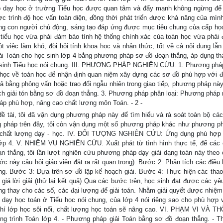
p dạy học ở trường Tiểu học được quan tâm và đẩy mạnh không ngừng để
ợc trình độ học vấn toàn diện, đồng thời phát triển được khả năng của mìn
ng con người chủ động, sáng tạo đáp ứng được mục tiêu chung của cấp họ
 tiểu học vừa phải đảm bảo tính hệ thống chính xác của toán học vừa phải
t việc làm khó, đòi hỏi tính khoa học và nhận thức, tốt về cả nội dung lẫ
i Toán cho học sinh lớp 4 bằng phương pháp sơ đồ đoạn thẳng, áp dụng th
học sinh Tiểu học nói chung. III. PHƯƠNG PHÁP NGHIÊN CỨU. 1. Phương phá
 học về toán học để nhận định quan niệm xây dựng các sơ đồ phù hợp với đề
ả bằng phỏng vấn hoặc trao đổi ngẫu nhiên trong giao tiếp, phương pháp này 
ch giải tón bằng sơ đồ đoạn thẳng. 3. Phương pháp phân loại: Phương pháp 
háp phù hợp, nâng cao chất lượng môn Toán. - 2 -
ề tài, tôi đã vận dụng phương pháp này để tìm hiểu và rà soát toàn bộ các
g pháp trên đây, tôi còn vận dụng một số phương pháp khác như phương p
cao chất lượng dạy - học. IV. ĐỐI TƯỢNG NGHIÊN CỨU: Ứng dụng phù hợ
 lớp 4. V. NHIỆM VỤ NGHIÊN CỨU. Xuất phát từ tình hình thực tế, để cá
 thẳng, tôi lần lượt nghiên cứu phương pháp dạy giải dạng toán này theo 
c này câu hỏi giáo viên đặt ra rất quan trọng). Bước 2: Phân tích các điều 
ẳng. Bước 3: Dựa trên sơ đồ lập kế hoạch giải. Bước 4: Thực hiện các thao 
h giá lời giải (thử lại kết quả) Qua các bước trên, học sinh đạt được các yê
ng thay cho các số, các đại lượng để giải toán. Nhằm giải quyết được nhiệm 
dạy học toán ở Tiểu học nói chung, của lớp 4 nói riêng sao cho phù hợp 
 khí lớp học sôi nổi, chất lượng học toán sẽ nâng cao. VI. PHẠM VI VÀ T
g trình Toán lớp 4. - Phương pháp giải Toán bằng sơ đồ đoạn thẳng. - T