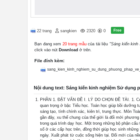
Free
22 trang
sangkien
2320
0
Bạn đang xem
20 trang mẫu
của tài liệu
"Sáng kiến kinh
click vào nút
Download
ở trên.
File đính kèm:
sang_kien_kinh_nghiem_su_dung_phuong_phap_ve_
Nội dung text: Sáng kiến kinh nghiệm Sử dụng 
PHẦN 1. ĐẶT VẤN ĐỀ I. LÝ DO CHỌN ĐỀ TÀI. 1. Cơ sở 
quan trọng ở bậc Tiểu học. Toán học giúp bồi dưỡng tư
sáng tạo, tính chính xác, kiên trì, trung thực. Môn T
gần đây, xu thế chung của thế giới là đổi mới phương
trong quá trình dạy học. Một trong những bộ phận cấu
số ở các cấp học trên, đồng thời giúp học sinh những h
ngày. Xuất phát từ cuộc sống hiện tại. Đổi mới của nền