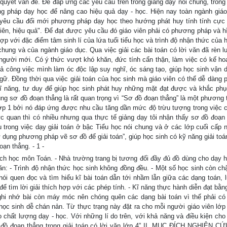
quyết vấn đề. Để đáp ứng các yêu cầu trên trong giảng dạy nói chung, trong
ng pháp dạy học để nâng cao hiệu quả dạy - học. Hiện nay toàn ngành giáo
n yêu cầu đổi mới phương pháp dạy học theo hướng phát huy tính tính cực
hiên, hiệu quả". Để đạt được yêu cầu đó giáo viên phải có phương pháp và h
p với đặc điểm tâm sinh lí của lứa tuổi tiểu học và trình độ nhận thức của h
ung và của ngành giáo dục. Qua việc giải các bài toán có lời văn đã rèn l
người mới. Có ý thức vượt khó khăn, đức tính cẩn thận, làm việc có kế hoạ
uả công việc mình làm óc độc lập suy nghĩ, óc sáng tạo, giúp học sinh vận 
ngữ. Đồng thời qua việc giải toán của học sinh mà giáo viên có thể dễ dàng p
kĩ năng, tư duy để giúp học sinh phát huy những mặt đạt được và khắc ph
ng sơ đồ đoạn thẳng là rất quan trọng vì “Sơ đồ đoạn thẳng” là một phương t
lớp 1 bởi nó đáp ứng được nhu cầu tăng dần mức độ trừu tượng trong việc 
c quan thì có nhiều nhưng qua thực tế giảng dạy tôi nhận thấy sơ đồ đoạn 
 trong việc dạy giải toán ở bậc Tiểu học nói chung và ở các lớp cuối cấp nó
ử dụng phương pháp vẽ sơ đồ để giải toán”, giúp học sinh có kỹ năng giải toá
ạn thẳng. - 1 -
hích học môn Toán. - Nhà trường trang bị tương đối đầy đủ đồ dùng cho dạy h
ăn: - Trình độ nhận thức học sinh không đồng đều. - Một số học sinh còn ch
thói quen đọc và tìm hiểu kĩ bài toán dẫn tới nhầm lẫn giữa các dạng toán, 
ể tìm lời giải thích hợp với các phép tính. - Kĩ năng thực hành diễn đạt bằn
 ghi nhớ bài còn máy móc nên chóng quên các dạng bài toán vì thế phải c
học sinh dễ chán nản. Từ thực trạng này đặt ra cho mỗi người giáo viên lớp
o chất lượng dạy - học. Với những lí do trên, với khả năng và điều kiện cho
đồ đoạn thẳng trong giải toán có lời văn lớp 4” II. MỤC ĐÍCH NGHIÊN CỨ