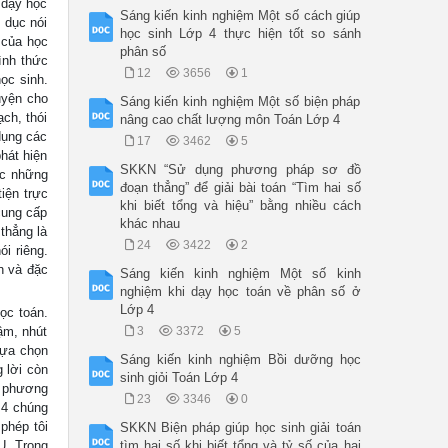
 dạy học
Sáng kiến kinh nghiệm Một số cách giúp
 dục nói
học sinh Lớp 4 thực hiện tốt so sánh
 của học
phân số
ình thức
12
3656
1
ọc sinh.
uyện cho
Sáng kiến kinh nghiệm Một số biện pháp
ch, thói
nâng cao chất lượng môn Toán Lớp 4
dụng các
17
3462
5
hát hiện
SKKN “Sử dụng phương pháp sơ đồ
ục những
đoạn thẳng” để giải bài toán “Tìm hai số
iện trực
khi biết tổng và hiệu” bằng nhiều cách
cung cấp
khác nhau
thẳng là
24
3422
2
i riêng.
n và đặc
Sáng kiến kinh nghiệm Một số kinh
nghiệm khi dạy học toán về phân số ở
Lớp 4
ọc toán.
ậm, nhút
3
3372
5
lựa chọn
Sáng kiến kinh nghiệm Bồi dưỡng học
g lời còn
sinh giỏi Toán Lớp 4
ó phương
23
3346
0
 4 chúng
 phép tôi
SKKN Biện pháp giúp học sinh giải toán
U. Trong
tìm hai số khi biết tổng và tỷ số của hai