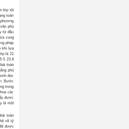
 lớp tôi
ạng toán
t phương
 văn phù
y từ đầu
vừa cung
ơng pháp
 khi lựa
ớp là 21
5 5 23.8
 bài toán
hẳng phù
sinh đọc
án. Bước
ng trong
 hoạ các
hấy được
ây là một
bài toán
hệ về tỷ
 đã được