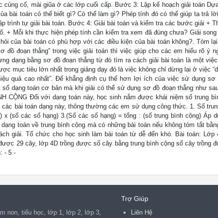
c củng cố, mài giũa ở các lớp cuối cấp. Bước 3: Lập kế hoạch giải toán Dự
 bài toán có thể biết gì? Có thể làm gì? Phép tính đó có thể giúp ta trả lờ
ập trình tự giải bài toán. Bước 4: Giải bài toán và kiểm tra các bước giải + 
 số. + Mỗi khi thực hiện phép tính cần kiểm tra xem đã đúng chưa? Giải song
hỏi của bài toán có phù hợp với các điều kiện của bài toán không?. Tóm lại
 đồ đoạn thẳng” trong việc giải toán thì việc giúp cho các em hiểu rõ ý n
ng dạng bằng sơ đồ đoạn thẳng từ đó tìm ra cách giải bài toán là một việc
ợc mục tiêu lớn nhất trong giảng dạy đó là việc không chỉ dừng lại ở việc “d
iệu quả cao nhất”. Để khẳng định cụ thể hơn lợi ích của việc sử dụng sơ
một số dạng toán cơ bản mà khi giải có thể sử dụng sơ đồ đoạn thẳng như s
NG Đối với dạng toán này, học sinh nắm được khái niệm số trung bìn
ải các bài toán dạng này, thông thường các em sử dụng công thức. 1. Số trun
) x (số các số hạng) 3.(Số các số hạng) = tổng : (số trung bình cộng) Áp d
 dạng toán về trung bình cộng mà có những bài toán nếu không tóm tắt bằn
cách giải. Tổ chức cho học sinh làm bài toán từ dễ đến khó. Bài toán: Lớp 
 được 29 cây, lớp 4D trồng được số cây bằng trung bình cộng số cây trồng 
 - 5 -
Trợ Giúp
 non, tiểu học, lớp 1, lớp 2, lớp 3,
Liên Hệ