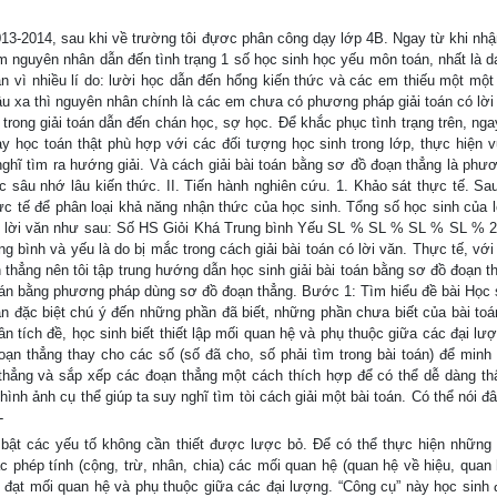
-2014, sau khi về trường tôi đựơc phân công dạy lớp 4B. Ngay từ khi nhận
tìm nguyên nhân dẫn đến tình trạng 1 số học sinh học yếu môn toán, nhất là d
án vì nhiều lí do: lười học dẫn đến hổng kiến thức và các em thiếu một mộ
u xa thì nguyên nhân chính là các em chưa có phương pháp giải toán có lời
rong giải toán dẫn đến chán học, sợ học. Để khắc phục tình trạng trên, nga
 học toán thật phù hợp với các đối tượng học sinh trong lớp, thực hiện 
ghĩ tìm ra hướng giải. Và cách giải bài toán bằng sơ đồ đoạn thẳng là phư
 sâu nhớ lâu kiến thức. II. Tiến hành nghiên cứu. 1. Khảo sát thực tế. Sau
c tế để phân loại khả năng nhận thức của học sinh. Tổng số học sinh của l
có lời văn như sau: Số HS Giỏi Khá Trung bình Yếu SL % SL % SL % SL % 2
ng bình và yếu là do bị mắc trong cách giải bài toán có lời văn. Thực tế, với
 thẳng nên tôi tập trung hướng dẫn học sinh giải bài toán bằng sơ đồ đoạn t
toán bằng phương pháp dùng sơ đồ đoạn thẳng. Bước 1: Tìm hiểu đề bài Học 
toán đặc biệt chú ý đến những phần đã biết, những phần chưa biết của bài to
n tích đề, học sinh biết thiết lập mối quan hệ và phụ thuộc giữa các đại lượ
ạn thẳng thay cho các số (số đã cho, số phải tìm trong bài toán) để minh
 thẳng và sắp xếp các đoạn thẳng một cách thích hợp để có thể dễ dàng t
ình ảnh cụ thể giúp ta suy nghĩ tìm tòi cách giải một bài toán. Có thể nói đ
-
bật các yếu tố không cần thiết được lược bỏ. Để có thể thực hiện những 
 phép tính (cộng, trừ, nhân, chia) các mối quan hệ (quan hệ về hiệu, quan 
u đạt mối quan hệ và phụ thuộc giữa các đại lượng. “Công cụ” này học sinh