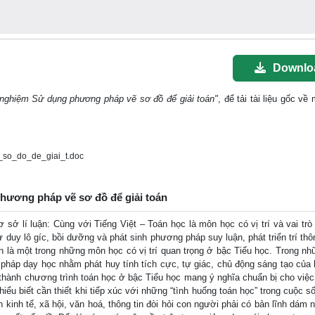
Downlo
 nghiệm Sử dụng phương pháp vẽ sơ đồ để giải toán"
, để tải tài liệu gốc về
so_do_de_giai_t.doc
phương pháp vẽ sơ đồ để giải toán
lí luận: Cùng với Tiếng Việt – Toán học là môn học có vị trí và vai trò
 duy lô gíc, bồi dưỡng và phát sinh phương pháp suy luận, phát triển trí thô
oán là một trong những môn học có vị trí quan trọng ở bậc Tiểu học. Trong n
 pháp dạy học nhằm phát huy tính tích cực, tự giác, chủ động sáng tạo của 
 thành chương trình toán học ở bậc Tiểu học mang ý nghĩa chuẩn bị cho việc
iểu biết cần thiết khi tiếp xúc với những “tình huống toán học” trong cuộc 
 kinh tế, xã hội, văn hoá, thông tin đòi hỏi con người phải có bản lĩnh dám