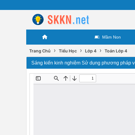
Mầm Non
›
›
›
Trang Chủ
Tiểu Học
Lớp 4
Toán Lớp 4
Sáng kiến kinh nghiệm Sử dụng phương pháp vẽ