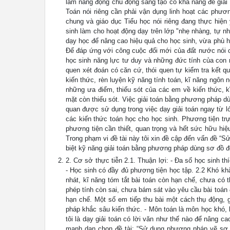
làm năng động chủ động sáng tạo có khả năng để giải 
Toán nói riêng cần phải vận dụng linh hoạt các phươ
chung và giáo dục Tiểu học nói riêng đang thực hiệ
sinh làm cho hoạt động dạy trên lớp "nhẹ nhàng, tự n
dạy học để nâng cao hiệu quả cho học sinh, vừa phù hợ
Để đáp ứng với công cuộc đổi mới của đất nước nói ch
học sinh năng lực tư duy và những đức tính của con 
quen xét đoán có căn cứ, thói quen tự kiểm tra kết q
kiến thức, rèn luyện kỹ năng tính toán, kĩ năng ngôn 
những ưa điểm, thiếu sót của các em về kiến thức, 
mặt còn thiếu sót. Việc giải toán bằng phương pháp dù
quan được sử dụng trong việc dạy giải toán ngay từ 
các kiến thức toán học cho học sinh. Phương tiện trự
phương tiện cần thiết, quan trọng và hết sức hữu hiệu
Trong phạm vi đề tài này tôi xin đề cập đến vấn đề “S
biệt kỹ năng giải toán bằng phương pháp dùng sơ đồ đo
2. Cơ sở thực tiễn 2.1. Thuận lợi: - Đa số học sinh t
- Học sinh có đầy đủ phương tiện học tập. 2.2 Khó kh
nhát, kĩ năng tóm tắt bài toán còn hạn chế, chưa có 
phép tính còn sai, chưa bám sát vào yêu cầu bài toán đ
hạn chế. Một số em tiếp thu bài một cách thụ động,
pháp khắc sâu kiến thức. - Môn toán là môn học khó, 
tôi là dạy giải toán có lời văn như thế nào để nâng ca
mạnh dạn chọn đề tài: “Sử dụng phương pháp vẽ sơ 