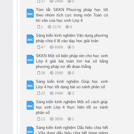
27
2400
0
Tóm tắt SKKN Phương pháp học tốt
theo nhóm tích cực trong môn Toán có
lời văn của học sinh Lớp 4
1
2170
0
Sáng kiến kinh nghiệm Vận dụng phương
pháp chia tỉ lệ vào dạy học giải toán
47
6066
5
SKKN Một số biện pháp rèn cho học sinh
Lớp 4 giải bài toán tìm hai số bằng
phương pháp sơ đồ đoạn thẳng
38
2080
0
Sáng kiến kinh nghiệm Giúp học sinh
Lớp 4 học tốt dạng bài so sánh phân số
22
2486
2
Sáng kiến kinh nghiệm Một số cách giúp
học sinh Lớp 4 thực hiện tốt so sánh
phân số
12
3656
1
Sáng kiến kinh nghiệm Dấu hiệu chia hết
- Vận dụng dấu hiệu chia hết trong giảng