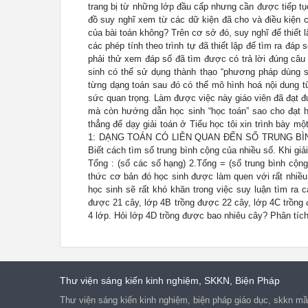
trang bị từ những lớp đầu cấp nhưng cần được tiếp tụ
đồ suy nghĩ xem từ các dữ kiện đã cho và điều kiện của
của bài toán không? Trên cơ sở đó, suy nghĩ để thiết l
các phép tính theo trình tự đã thiết lập để tìm ra đáp
phải thử xem đáp số đã tìm được có trả lời đúng câu 
sinh có thể sử dụng thành thạo “phương pháp dùng sơ
từng dạng toán sau đó có thể mô hình hoá nội dung từ
sức quan trọng. Làm được việc này giáo viên đã đạt đư
mà còn hướng dẫn học sinh “học toán” sao cho đạt h
thẳng để dạy giải toán ở Tiểu học tôi xin trình bày 
1: DẠNG TOÁN CÓ LIÊN QUAN ĐẾN SỐ TRUNG BÌNH CỘ
Biết cách tìm số trung bình cộng của nhiều số. Khi gi
Tổng : (số các số hạng) 2.Tổng = (số trung bình cộng
thức cơ bản đó học sinh được làm quen với rất nhiều
học sinh sẽ rất khó khăn trong việc suy luận tìm ra 
được 21 cây, lớp 4B trồng được 22 cây, lớp 4C trồng
4 lớp. Hỏi lớp 4D trồng được bao nhiêu cây? Phân tích:
Thư viện sáng kiến kinh nghiệm, SKKN, Biện Pháp
Thư viện sáng kiến kinh nghiệm, biện pháp giáo dục, skkn mầm