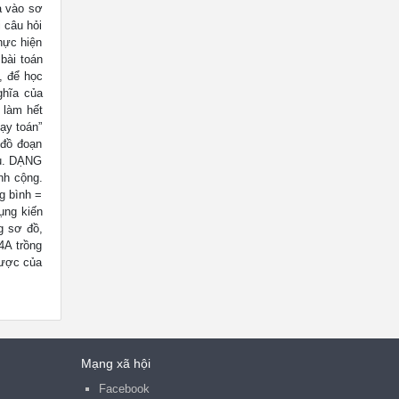
a vào sơ
i câu hỏi
Thực hiện
 bài toán
, để học
ghĩa của
 làm hết
ạy toán”
 đồ đoạn
au. DẠNG
h cộng.
g bình =
ụng kiến
g sơ đồ,
4A trồng
được của
Mạng xã hội
Facebook