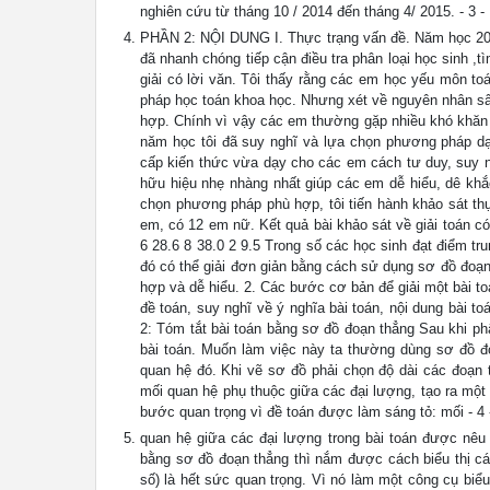
nghiên cứu từ tháng 10 / 2014 đến tháng 4/ 2015. - 3 -
PHẦN 2: NỘI DUNG I. Thực trạng vấn đề. Năm học 2013
đã nhanh chóng tiếp cận điều tra phân loại học sinh ,
giải có lời văn. Tôi thấy rằng các em học yếu môn to
pháp học toán khoa học. Nhưng xét về nguyên nhân sâ
hợp. Chính vì vậy các em thường gặp nhiều khó khăn t
năm học tôi đã suy nghĩ và lựa chọn phương pháp dạy
cấp kiến thức vừa dạy cho các em cách tư duy, suy n
hữu hiệu nhẹ nhàng nhất giúp các em dễ hiểu, dê khắc
chọn phương pháp phù hợp, tôi tiến hành khảo sát thự
em, có 12 em nữ. Kết quả bài khảo sát về giải toán 
6 28.6 8 38.0 2 9.5 Trong số các học sinh đạt điểm tru
đó có thể giải đơn giản bằng cách sử dụng sơ đồ đoạn
hợp và dễ hiểu. 2. Các bước cơ bản để giải một bài 
đề toán, suy nghĩ về ý nghĩa bài toán, nội dung bài 
2: Tóm tắt bài toán bằng sơ đồ đoạn thẳng Sau khi phâ
bài toán. Muốn làm việc này ta thường dùng sơ đồ đo
quan hệ đó. Khi vẽ sơ đồ phải chọn độ dài các đoạn
mối quan hệ phụ thuộc giữa các đại lượng, tạo ra một h
bước quan trọng vì đề toán được làm sáng tỏ: mối - 4 
quan hệ giữa các đại lượng trong bài toán được nêu 
bằng sơ đồ đoạn thẳng thì nắm được cách biểu thị các
số) là hết sức quan trọng. Vì nó làm một công cụ biể