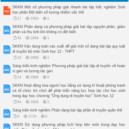
SKKN Một số phương pháp giải nhanh bài tập trắc nghiệm Sinh
học phần Đột biến số lượng nhiễm sắc thể
17
2954
1
SKKN Phân dạng và phương pháp giải bài tập nguyên phân, giảm
phân và thụ tinh khi không có đột biến
45
2896
1
SKKN Vận dụng toán xác suất để giải một số dạng bài tập quy luật
di truyền bộ môn Sinh học 12 - THPT
19
2888
1
Sáng kiến kinh nghiệm Phương pháp giải bài tập di truyền về hoán
vị gen và tương tác gen
14
2886
0
SKKN Hoạt động hóa người học bằng sử dụng kĩ thuật phòng tranh
và tổ chức trò chơi để phát triển năng lực hợp tác cho học sinh
trong dạy học chương "Ứng dụng di truyền học" Sinh học 12
64
2806
2
Sáng kiến kinh nghiệm Phân dạng bài tập phần di truyền quần thể
9
2724
0
SKKN Sử dụng phương pháp tích hợp liên môn trong dạy học