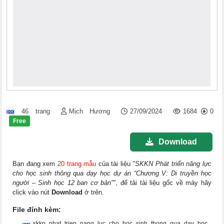
46 trang
Mịch Hương
27/09/2024
1684
0
Free
Download
Bạn đang xem
20 trang mẫu
của tài liệu
"SKKN Phát triển năng lực
cho học sinh thông qua dạy học dự án “Chương V: Di truyền học
người – Sinh học 12 ban cơ bản”"
, để tải tài liệu gốc về máy hãy
click vào nút
Download
ở trên.
File đính kèm:
skkn_phat_trien_nang_luc_cho_hoc_sinh_thong_qua_day_hoc_