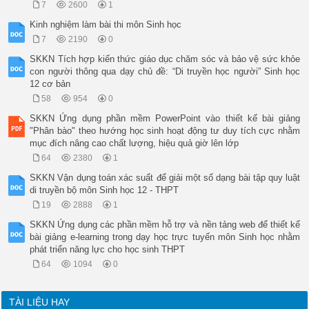
7
2600
1
Kinh nghiệm làm bài thi môn Sinh học
7
2190
0
SKKN Tích hợp kiến thức giáo dục chăm sóc và bảo vệ sức khỏe
con người thông qua dạy chủ đề: “Di truyền học người” Sinh học
12 cơ bản
58
954
0
SKKN Ứng dụng phần mềm PowerPoint vào thiết kế bài giảng
"Phân bào" theo hướng học sinh hoạt động tư duy tích cực nhằm
mục đích nâng cao chất lượng, hiệu quả giờ lên lớp
64
2380
1
SKKN Vận dụng toán xác suất để giải một số dạng bài tập quy luật
di truyền bộ môn Sinh học 12 - THPT
19
2888
1
SKKN Ứng dụng các phần mềm hỗ trợ và nền tảng web để thiết kế
bài giảng e-learning trong dạy học trực tuyến môn Sinh học nhằm
phát triển năng lực cho học sinh THPT
64
1094
0
TÀI LIỆU HAY