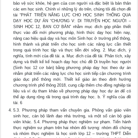
bảo vệ sức khỏe, hệ gen của con người và đặc biệt là bản thân
các em học sinh. Chính vì những lý do trên, chúng tôi đã chọn đề
tài “PHÁT TRIỂN NĂNG LỰC CHO HỌC SINH THÔNG QUA
DẠY HỌC DỰ ÁN “CHƯƠNG V: DI TRUYỀN HỌC NGƯỜI –
SINH HỌC 12, BAN CƠ BẢN” nhằm mục đích góp phần thiết
thực vào đổi mới phương pháp, hình thức dạy học hiện nay,
nâng cao hiệu quả dạy và học môn Sinh học ở trường phổ thông,
hình thành và phát triển cho học sinh các năng lực cần thiết
trong quá trình học tập và thực tiễn đời sống. 2. Mục đích, ý
nghĩa, tính mới của đề tài. a. Mục đích của đề tài. Phân tích, xây
dựng và thiết kế kế hoạch dạy học chủ đề Di truyền học người
(Sinh học 12 cơ bản) bằng phương pháp dạy học theo dự án
nhằm phát triển các năng lực cho học sinh tiếp cận chương trình
giáo dục phổ thông mới. Thiết kế giáo án theo định hướng
chương trình phổ thông 2018, cung cấp thêm cho đồng nghiệp tài
liệu và ví dụ tham khảo về phương pháp dạy học dự án để có
thể áp dụng rộng rãi trong quá trình dạy học. b. Ý nghĩa của đề
tài. 6
5.3. Phương pháp tham vấn chuyên gia. Phỏng vấn giáo viên
sinh học, cán bộ lãnh đạo nhà trường, và một số cán bộ giáo
viên khác. 5.4. Phương pháp thực nghiệm sư phạm. Tiến hành
thực nghiệm sư phạm trên hai nhóm đối tượng: nhóm đối chứng
và nhóm thực nghiệm là học sinh lớp 12 – trường THPT Diễn