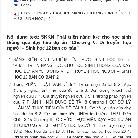
du_a.docx
TRẦN THỊ NGỌC-TRẦN ĐỨC MẠNH - TRƯỜNG THPT DIỄN CH
ÂU 3 - SINH HỌC.pdf
Nội dung text: SKKN Phát triển năng lực cho học sinh
thông qua dạy học dự án “Chương V: Di truyền học
người – Sinh học 12 ban cơ bản”
SÁNG KIẾN KINH NGHIỆM LĨNH VỰC: SINH HỌC Đề tài:
“PHÁT TRIỂN NĂNG LỰC CHO HỌC SINH THÔNG QUA DẠY
HỌC DỰ ÁN “CHƯƠNG V: DI TRUYỀN HỌC NGƯỜI – SINH
HỌC 12 BAN CƠ BẢN” 2
Trang PHẦN I. ĐẶT VẤN ĐỀ 5 1. Lý do chọn đề tài 5 2. Mục
đích, ý nghĩa, tính mới của đề tài 6 3. Đối tượng, khách thể
nghiên cứu 7 4. Giả thuyết nghiên cứu 7 5. Phương pháp nghiên
cứu 7 PHẦN II. NỘI DUNG ĐỀ TÀI 8 Chương I CƠ SỞ LÝ
LUẬN VÀ THỰC TIỄN CỦA ĐỀ TÀI 8 1. Cơ sở lý luận của dạy
học dự án 8 2. Cơ sở thực tiễn DHDA tại trường THPT Diễn
Châu 3 15 Chương II TỔ CHỨC THỰC HIỆN DẠY HỌC DỰ ÁN
18 CHƯƠNG V: DI TRUYỀN HỌC NGƯỜI 1. Thời lượng dự án
18 2. Mục tiêu dự án 18 3. Thiết bị dạy học và học liệu 20 4.
Phương pháp dạy học 21 5. Kế hoạch dạy học 21 6. Bộ câu hỏi