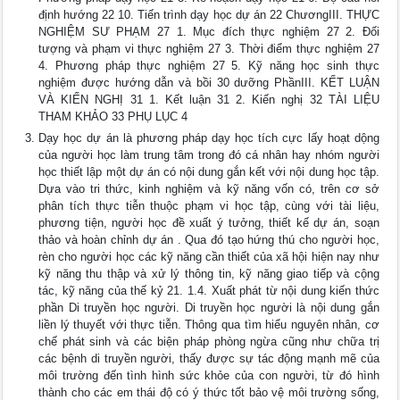
định hướng 22 10. Tiến trình dạy học dự án 22 ChươngIII. THỰC
NGHIỆM SƯ PHẠM 27 1. Mục đích thực nghiệm 27 2. Đối
tượng và phạm vi thực nghiệm 27 3. Thời điểm thực nghiệm 27
4. Phương pháp thực nghiệm 27 5. Kỹ năng học sinh thực
nghiệm được hướng dẫn và bồi 30 dưỡng PhầnIII. KẾT LUẬN
VÀ KIẾN NGHỊ 31 1. Kết luận 31 2. Kiến nghị 32 TÀI LIỆU
THAM KHẢO 33 PHỤ LỤC 4
Dạy học dự án là phương pháp dạy học tích cực lấy hoạt dộng
của người học làm trung tâm trong đó cá nhân hay nhóm người
học thiết lập một dự án có nội dung gắn kết với nội dung học tập.
Dựa vào tri thức, kinh nghiệm và kỹ năng vốn có, trên cơ sở
phân tích thực tiễn thuộc phạm vi học tập, cùng với tài liệu,
phương tiện, người học đề xuất ý tưởng, thiết kế dự án, soạn
thảo và hoàn chỉnh dự án . Qua đó tạo hứng thú cho người học,
rèn cho người học các kỹ năng cần thiết của xã hội hiện nay như
kỹ năng thu thập và xử lý thông tin, kỹ năng giao tiếp và cộng
tác, kỹ năng của thế kỷ 21. 1.4. Xuất phát từ nội dung kiến thức
phần Di truyền học người. Di truyền học người là nội dung gắn
liền lý thuyết với thực tiễn. Thông qua tìm hiểu nguyên nhân, cơ
chế phát sinh và các biện pháp phòng ngừa cũng như chữa trị
các bệnh di truyền người, thấy được sự tác động mạnh mẽ của
môi trường đến tình hình sức khỏe của con người, từ đó hình
thành cho các em thái độ có ý thức tốt bảo vệ môi trường sống,