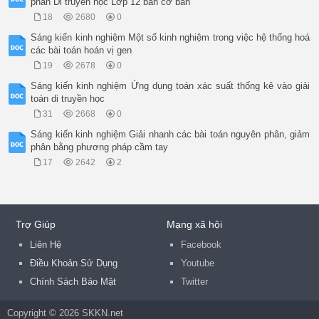
phần Di truyền học Lớp 12 ban cơ bản
18
2680
0
Sáng kiến kinh nghiệm Một số kinh nghiệm trong việc hệ thống hoá
các bài toán hoán vị gen
19
2678
0
Sáng kiến kinh nghiệm Ứng dụng toán xác suất thống kê vào giải
toán di truyền học
31
2668
0
Sáng kiến kinh nghiệm Giải nhanh các bài toán nguyên phân, giảm
phân bằng phương pháp cầm tay
17
2642
2
Trợ Giúp
Mạng xã hội
Liên Hệ
Facebook
Điều Khoản Sử Dụng
Youtube
Chính Sách Bảo Mật
Twitter
Copyright © 2026 SKKN.net