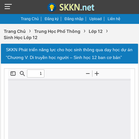
Trang Chủ
Đăng ký
Đăng nhập
Upload
Liên hệ
›
›
›
Trang Chủ
Trung Học Phổ Thông
Lớp 12
Sinh Học Lớp 12
SKKN Phát triển năng lực cho học sinh thông qua dạy học dự án
“Chương V: Di truyền học người – Sinh học 12 ban cơ bản”