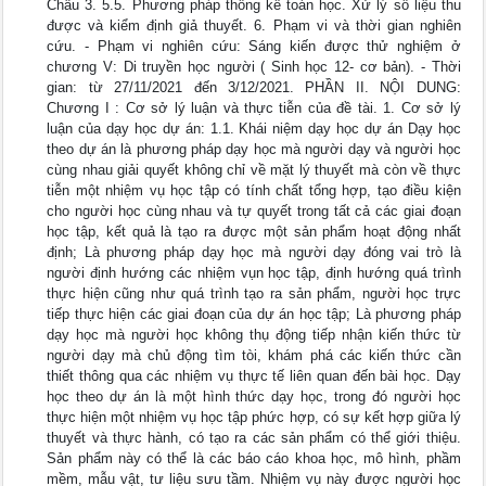
Châu 3. 5.5. Phương pháp thống kê toán học. Xử lý số liệu thu
được và kiểm định giả thuyết. 6. Phạm vi và thời gian nghiên
cứu. - Phạm vi nghiên cứu: Sáng kiến được thử nghiệm ở
chương V: Di truyền học người ( Sinh học 12- cơ bản). - Thời
gian: từ 27/11/2021 đến 3/12/2021. PHẦN II. NỘI DUNG:
Chương I : Cơ sở lý luận và thực tiễn của đề tài. 1. Cơ sở lý
luận của dạy học dự án: 1.1. Khái niệm dạy học dự án Dạy học
theo dự án là phương pháp dạy học mà người dạy và người học
cùng nhau giải quyết không chỉ về mặt lý thuyết mà còn về thực
tiễn một nhiệm vụ học tập có tính chất tổng hợp, tạo điều kiện
cho người học cùng nhau và tự quyết trong tất cả các giai đoạn
học tập, kết quả là tạo ra được một sản phẩm hoạt động nhất
định; Là phương pháp dạy học mà người dạy đóng vai trò là
người định hướng các nhiệm vụn học tập, định hướng quá trình
thực hiện cũng như quá trình tạo ra sản phẩm, người học trực
tiếp thực hiện các giai đoạn của dự án học tập; Là phương pháp
dạy học mà người học không thụ động tiếp nhận kiến thức từ
người dạy mà chủ động tìm tòi, khám phá các kiến thức cần
thiết thông qua các nhiệm vụ thực tế liên quan đến bài học. Dạy
học theo dự án là một hình thức dạy học, trong đó người học
thực hiện một nhiệm vụ học tập phức hợp, có sự kết hợp giữa lý
thuyết và thực hành, có tạo ra các sản phẩm có thể giới thiệu.
Sản phẩm này có thể là các báo cáo khoa học, mô hình, phầm
mềm, mẫu vật, tư liệu sưu tầm. Nhiệm vụ này được người học