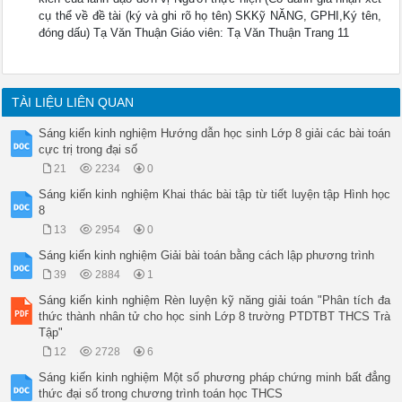
cụ thể về đề tài (ký và ghi rõ họ tên) SKKỹ NĂNG, GPHI,Ký tên,
đóng dấu) Tạ Văn Thuận Giáo viên: Tạ Văn Thuận Trang 11
TÀI LIỆU LIÊN QUAN
Sáng kiến kinh nghiệm Hướng dẫn học sinh Lớp 8 giải các bài toán
cực trị trong đại số
21
2234
0
Sáng kiến kinh nghiệm Khai thác bài tập từ tiết luyện tập Hình học
8
13
2954
0
Sáng kiến kinh nghiệm Giải bài toán bằng cách lập phương trình
39
2884
1
Sáng kiến kinh nghiệm Rèn luyện kỹ năng giải toán "Phân tích đa
thức thành nhân tử cho học sinh Lớp 8 trường PTDTBT THCS Trà
Tập"
12
2728
6
Sáng kiến kinh nghiệm Một số phương pháp chứng minh bất đẳng
thức đại số trong chương trình toán học THCS