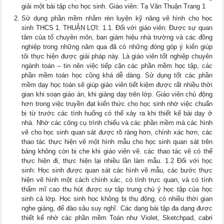
giải một bài tập cho học sinh. Giáo viên: Tạ Văn Thuận Trang 1
Sử dụng phần mềm nhằm rèn luyện kỹ năng vẽ hình cho học
sinh THCS 1. THUẬN LỢI: 1.1. Đối với giáo viên: Được sự quan
tâm của tổ chuyên môn, ban giám hiệu nhà trường và các đồng
nghiệp trong những năm qua đã có những đóng góp ý kiến giúp
tôi thực hiện được giải pháp này. Là giáo viên tốt nghiệp chuyên
ngành toán – tin nên việc tiếp cận các phần mềm học tập, các
phần mềm toán học cũng khá dễ dàng. Sử dụng tốt các phần
mềm dạy học toán sẽ giúp giáo viên tiết kiệm được rất nhiều thời
gian khi soạn giáo án, khi giảng dạy trên lớp. Giáo viên chủ động
hơn trong việc truyền đạt kiến thức cho học sinh nhờ việc chuẩn
bị từ trước các tình huống có thể xảy ra khi thiết kế bài dạy ở
nhà. Nhờ các công cụ trình chiếu và các phần mềm mà các hình
vẽ cho học sinh quan sát được rõ ràng hơn, chính xác hơn, các
thao tác thực hiện vẽ một hình mẫu cho học sinh quan sát trên
bảng không còn bị che khi giáo viên vẽ. các thao tác vẽ có thể
thực hiện đi, thực hiện lại nhiều lần làm mẫu. 1.2 Đối với học
sinh: Học sinh được quan sát các hình vẽ mẫu, các bước thực
hiện vẽ hình một cách chính xác, có tính trực quan, và có tính
thẩm mĩ cao thu hút được sự tập trung chú ý học tập của học
sinh cả lớp. Học sinh học không bị thụ động, có nhiều thời gian
nghe giảng, để đào sâu suy nghĩ. Các dạng bài tập đa dạng được
thiết kế nhờ các phần mềm Toán như Violet, Sketchpad, cabri