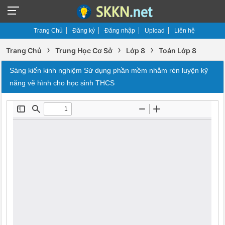
Trang Chủ
Đăng ký
Đăng nhập
Upload
Liên hệ
›
›
›
Trang Chủ
Trung Học Cơ Sở
Lớp 8
Toán Lớp 8
Sáng kiến kinh nghiệm Sử dụng phần mềm nhằm rèn luyện kỹ
năng vẽ hình cho học sinh THCS