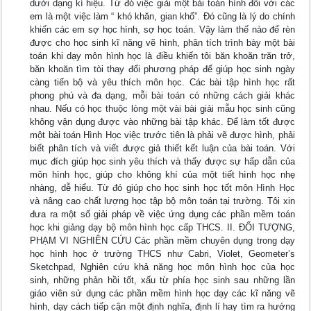
dưới dạng kí hiệu. Từ đó việc giải một bài toán hình đối với các
em là một việc làm “ khó khăn, gian khổ”. Đó cũng là lý do chính
khiến các em sợ học hình, sợ học toán. Vậy làm thế nào để rèn
được cho học sinh kĩ năng vẽ hình, phân tích trình bày một bài
toán khi dạy môn hình học là điều khiến tôi băn khoăn trăn trở,
băn khoăn tìm tòi thay đổi phương pháp để giúp học sinh ngày
càng tiến bộ và yêu thích môn học. Các bài tập hình học rất
phong phú và đa dạng, mỗi bài toán có những cách giải khác
nhau. Nếu có học thuộc lòng một vài bài giải mẫu học sinh cũng
không vận dụng được vào những bài tập khác. Để làm tốt được
một bài toán Hình Học việc trước tiên là phải vẽ được hình, phải
biết phân tích và viết được giả thiết kết luận của bài toán. Với
mục đích giúp học sinh yêu thích và thấy được sự hấp dẫn của
môn hình học, giúp cho không khí của một tiết hình học nhẹ
nhàng, dễ hiểu. Từ đó giúp cho học sinh học tốt môn Hình Học
và nâng cao chất lượng học tập bộ môn toán tại trường. Tôi xin
đưa ra một số giải pháp về việc ứng dụng các phần mềm toán
học khi giảng dạy bộ môn hình học cấp THCS. II. ĐỐI TƯỢNG,
PHẠM VI NGHIÊN CỨU Các phần mềm chuyên dụng trong dạy
học hình học ở trường THCS như Cabri, Violet, Geometer’s
Sketchpad, Nghiên cứu khả năng học môn hình học của học
sinh, những phản hồi tốt, xấu từ phía học sinh sau những lần
giáo viên sử dụng các phần mềm hình học dạy các kĩ năng vẽ
hình, dạy cách tiếp cận một định nghĩa, định lí hay tìm ra hướng