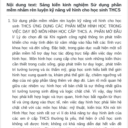
Nội dung text: Sáng kiến kinh nghiệm Sử dụng phần
mềm nhằm rèn luyện kỹ năng vẽ hình cho học sinh THCS
Sử dụng phần mềm nhằm rèn luyện kỹ năng vẽ hình cho học
sinh THCS ỨNG DỤNG CÁC PHẦN MỀM HÌNH HỌC TRONG
VIỆC DẠY BỘ MÔN HÌNH HỌC CẤP THCS. A. PHẦN MỞ ĐẦU
I/ Lý do chọn đề tài Khi ngành công nghệ thông tin phát triển
khiến cho máy tính điện tử xâm nhập vào hầu hết các lĩnh vực
khoa học và đời sống. Đặc biệt, trong giáo dục xuất hiện một số
phần mềm hỗ trợ dạy học tác động trực tiếp đến việc dạy môn
hình học. Môn hình học cung cấp cho học sinh những kiến thức
cần thiết trong cuộc sống, giúp phát triển tư duy logic, phát triển
trí tưởng tượng và óc thẩm mỹ, giúp học sinh hiểu biết thế giới
hình học xung quanh ta, khám phá thế giới ấy, chiêm ngưỡng vẽ
đẹp của nó góp phần tăng thêm vẻ đẹp đó. Làm rõ mối quan hệ
giữa các nhiệm vụ: hình học về bản chất là sự thống nhất giữa
trí tưởng tượng sinh động và logic chặt chẽ. Vì vậy, dạy hình
học phải kết hợp logic và trực quan, hình học bắt nguồn từ thực
tế và ứng dụng vào thực tế, nên việc dạy hình học phải liên hệ
chặt chẽ với các môn học khác: mỹ thuật, kiến trúc Khi nói tới
Hình Học học sinh rất sợ vì lí do khả năng tư duy hình ảnh của
các em ở cấp THCS thường là yếu, thể hiện ở chỗ học sinh
không vẽ được hình; không có khả năng diễn đạt hết vấn đề