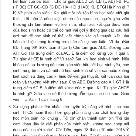
kết luận của bài toán : Cho tứ giác ABCD EA=EB (E AB) FB=FC
( F BC) GT GC=GD (G DC) HA=HD (H AD) KL EFGH là hình gì ?
b) Về phía giáo viên : Khi giải một bài tập hình học việc viết giả
thiết, kết luận là công việc chính của học sinh, người giáo viên
thường chỉ làm nhiệm vụ kiểm tra, nhận xét kết quả thực hiện
của học sinh hoặc có thể có một vài gợi ý thông qua các câu hỏi
gợi mở để học sinh có thể viết chính xác giả thuyết, kết luận
bằng kí hiệu trong trường hợp cần có sự suy luận. Ví dụ: (Bài
61/ Trang 99/ SGK toán 8 tập 1) Cho tam giác ABC, đường cao
AH. Gọi I là trung điểm của AC, E là điểm đối xứng với H qua I.
Tứ giác AHCE là hình gì? Vì sao? Sau khi học sinh vẽ hình. Nếu
không có sự hướng dẫn của giáo viên hầu hết học sinh yếu, học
sinh trung bình và cả một số học sinh khá sẽ viết sai hoặc không
biết cách sử dụng các kí hiệu để viết giả thuyết, kết luận của bài
toán và thường viết như sau: Cho ABC Đường cao AH GT I là
trung điểm AC E là điểm đối xứng của H qua I KL Tứ giác AHCE
là hình gì? Giáo viên có thể hướng dẫn học sinh như sau: Giáo
viên: Tạ Văn Thuận Trang 9
Sử dụng phần mềm nhằm rèn luyện kỹ năng vẽ hình cho học
sinh THCS hoàn thiện hơn góp phần nâng cao chất lượng dạy
học môn toán nói chung . Tôi xin chân thành cảm ơn “Tôi xin
cam đoan đây là giải pháp của mình viết, không sao chép nội
dung của người khác”. Cát Tiên, ngày 18 tháng 10 năm 2015 Ý
kiến của lãnh đạo đơn vị Người thực hiện (Có đánh giá nhận xét