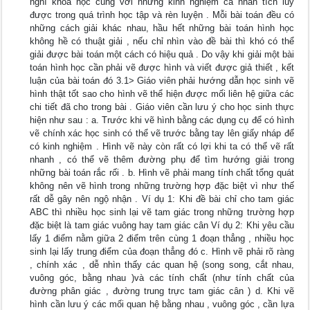
nghĩ khoa học cùng với những kinh nghiệm cá nhân tích luỹ
được trong quá trình học tập và rèn luyện . Mỗi bài toán đều có
những cách giải khác nhau, hầu hết những bài toán hình học
không hề có thuật giải , nếu chỉ nhìn vào đề bài thì khó có thể
giải được bài toán một cách có hiệu quả . Do vậy khi giải một bài
toán hình học cần phải vẽ được hình và viết được giả thiết , kết
luận của bài toán đó 3.1> Giáo viên phải hướng dẫn học sinh vẽ
hình thật tốt sao cho hình vẽ thể hiện được mối liên hệ giữa các
chi tiết đã cho trong bài . Giáo viên cần lưu ý cho học sinh thực
hiện như sau : a. Trước khi vẽ hình bằng các dụng cụ để có hình
vẽ chính xác học sinh có thể vẽ trước bằng tay lên giấy nháp để
có kinh nghiệm . Hình vẽ này còn rất có lợi khi ta có thể vẽ rất
nhanh , có thể vẽ thêm đường phụ để tìm hướng giải trong
những bài toán rắc rối . b. Hình vẽ phải mang tính chất tổng quát
không nên vẽ hình trong những trường hợp đặc biệt vì như thế
rất dễ gây nên ngộ nhận . Ví dụ 1: Khi đề bài chỉ cho tam giác
ABC thì nhiều học sinh lại vẽ tam giác trong những trường hợp
đặc biệt là tam giác vuông hay tam giác cân Ví dụ 2: Khi yêu cầu
lấy 1 điểm nằm giữa 2 điểm trên cùng 1 đoạn thẳng , nhiều học
sinh lại lấy trung điểm của đoạn thẳng đó c. Hình vẽ phải rõ ràng
, chính xác , dễ nhìn thấy các quan hệ (song song, cắt nhau,
vuông góc, bằng nhau )và các tính chất (như tính chất của
đường phân giác , đường trung trực tam giác cân ) d. Khi vẽ
hình cần lưu ý các mối quan hệ bằng nhau , vuông góc , cần lựa