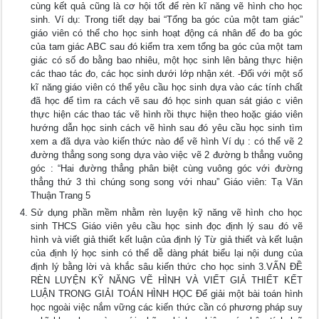
cùng kết quả cũng là cơ hội tốt để rèn kĩ năng vẽ hình cho học
sinh. Ví dụ: Trong tiết dạy bai “Tổng ba góc của một tam giác”
giáo viên có thể cho học sinh hoạt động cá nhân để đo ba góc
của tam giác ABC sau đó kiểm tra xem tổng ba góc của một tam
giác có số đo bằng bao nhiêu, một học sinh lên bảng thực hiện
các thao tác đo, các học sinh dưới lớp nhận xét. -Đối với một số
kĩ năng giáo viên có thể yêu cầu học sinh dựa vào các tính chất
đã học để tìm ra cách vẽ sau đó học sinh quan sát giáo c viên
thực hiện các thao tác vẽ hình rồi thực hiện theo hoặc giáo viên
hướng dẫn học sinh cách vẽ hình sau đó yêu cầu học sinh tìm
xem a đã dựa vào kiến thức nào để vẽ hình Ví dụ : có thể vẽ 2
đường thẳng song song dựa vào việc vẽ 2 đường b thẳng vuông
góc : “Hai đường thẳng phân biệt cùng vuông góc với đường
thẳng thứ 3 thì chúng song song với nhau” Giáo viên: Tạ Văn
Thuận Trang 5
Sử dụng phần mềm nhằm rèn luyện kỹ năng vẽ hình cho học
sinh THCS Giáo viên yêu cầu học sinh đọc định lý sau đó vẽ
hình và viết giả thiết kết luận của định lý Từ giả thiết và kết luận
của định lý học sinh có thể dễ dàng phát biểu lại nội dung của
định lý bằng lời và khắc sâu kiến thức cho học sinh 3.VẤN ĐỀ
RÈN LUYỆN KỸ NĂNG VẼ HÌNH VÀ VIẾT GIẢ THIẾT KẾT
LUẬN TRONG GIẢI TOÁN HÌNH HỌC Để giải một bài toán hình
học ngoài việc nắm vững các kiến thức cần có phương pháp suy