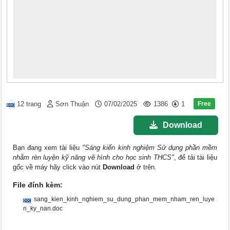
Free
12 trang
Sơn Thuận
07/02/2025
1386
1
Download
Bạn đang xem tài liệu
"Sáng kiến kinh nghiệm Sử dụng phần mềm
nhằm rèn luyện kỹ năng vẽ hình cho học sinh THCS"
, để tải tài liệu
gốc về máy hãy click vào nút
Download
ở trên.
File đính kèm:
sang_kien_kinh_nghiem_su_dung_phan_mem_nham_ren_luye
n_ky_nan.doc