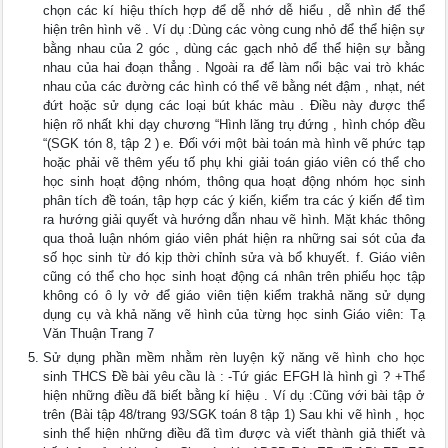
chọn các kí hiệu thích hợp để dễ nhớ dễ hiểu , dễ nhìn để thể
hiện trên hình vẽ . Ví dụ :Dùng các vòng cung nhỏ để thể hiện sự
bằng nhau của 2 góc , dùng các gạch nhỏ để thể hiện sự bằng
nhau của hai đoạn thẳng . Ngoài ra để làm nổi bậc vai trò khác
nhau của các đường các hình có thể vẽ bằng nét đậm , nhạt, nét
đứt hoặc sử dụng các loại bút khác màu . Điều này được thể
hiện rõ nhất khi dạy chương “Hình lăng trụ đứng , hình chóp đều
“(SGK tón 8, tập 2 ) e. Đối với một bài toán mà hình vẽ phức tạp
hoặc phải vẽ thêm yếu tố phụ khi giải toán giáo viên có thể cho
học sinh hoạt động nhóm, thông qua hoạt động nhóm học sinh
phân tích đề toán, tập hợp các ý kiến, kiểm tra các ý kiến để tìm
ra hướng giải quyết và hướng dẫn nhau vẽ hình. Mặt khác thông
qua thoả luận nhóm giáo viên phát hiện ra những sai sót của đa
số học sinh từ đó kịp thời chỉnh sửa và bổ khuyết. f. Giáo viên
cũng có thể cho học sinh hoạt động cá nhân trên phiếu học tập
không có ô ly vở để giáo viên tiện kiểm trakhả năng sử dụng
dụng cụ và khả năng vẽ hình của từng học sinh Giáo viên: Tạ
Văn Thuận Trang 7
Sử dụng phần mềm nhằm rèn luyện kỹ năng vẽ hình cho học
sinh THCS Đề bài yêu cầu là : -Tứ giác EFGH là hình gì ? +Thể
hiện những điều đã biết bằng kí hiệu . Ví dụ :Cũng với bài tập ở
trên (Bài tập 48/trang 93/SGK toán 8 tập 1) Sau khi vẽ hình , học
sinh thể hiện những điều đã tìm được và viết thành giả thiết và