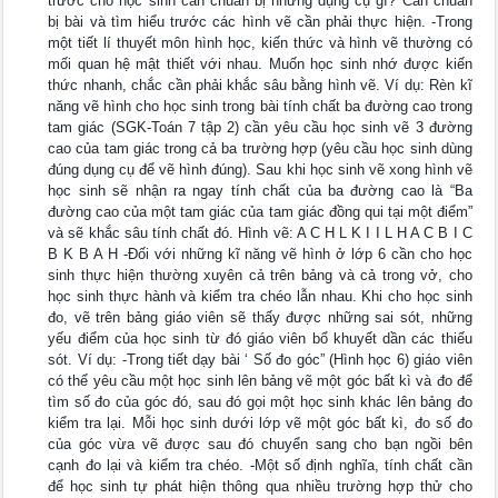
trước cho học sinh cần chuẩn bị những dụng cụ gì? Cần chuẩn
bị bài và tìm hiểu trước các hình vẽ cần phải thực hiện. -Trong
một tiết lí thuyết môn hình học, kiến thức và hình vẽ thường có
mối quan hệ mật thiết với nhau. Muốn học sinh nhớ được kiến
thức nhanh, chắc cần phải khắc sâu bằng hình vẽ. Ví dụ: Rèn kĩ
năng vẽ hình cho học sinh trong bài tính chất ba đường cao trong
tam giác (SGK-Toán 7 tập 2) cần yêu cầu học sinh vẽ 3 đường
cao của tam giác trong cả ba trường hợp (yêu cầu học sinh dùng
đúng dụng cụ để vẽ hình đúng). Sau khi học sinh vẽ xong hình vẽ
học sinh sẽ nhận ra ngay tính chất của ba đường cao là “Ba
đường cao của một tam giác của tam giác đồng qui tại một điểm”
và sẽ khắc sâu tính chất đó. Hình vẽ: A C H L K I I L H A C B I C
B K B A H -Đối với những kĩ năng vẽ hình ở lớp 6 cần cho học
sinh thực hiện thường xuyên cả trên bảng và cả trong vở, cho
học sinh thực hành và kiểm tra chéo lẫn nhau. Khi cho học sinh
đo, vẽ trên bảng giáo viên sẽ thấy được những sai sót, những
yếu điểm của học sinh từ đó giáo viên bổ khuyết dần các thiếu
sót. Ví dụ: -Trong tiết dạy bài ‘ Số đo góc” (Hình học 6) giáo viên
có thể yêu cầu một học sinh lên bảng vẽ một góc bất kì và đo để
tìm số đo của góc đó, sau đó gọi một học sinh khác lên bảng đo
kiểm tra lại. Mỗi học sinh dưới lớp vẽ một góc bất kì, đo số đo
của góc vừa vẽ được sau đó chuyển sang cho bạn ngồi bên
cạnh đo lại và kiểm tra chéo. -Một số định nghĩa, tính chất cần
để học sinh tự phát hiện thông qua nhiều trường hợp thử cho