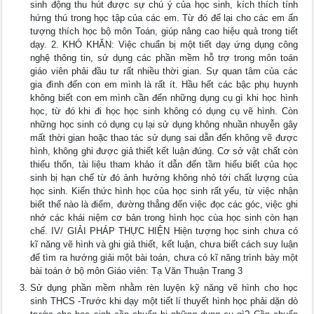
sinh động thu hút được sự chú ý của học sinh, kích thích tính
hứng thú trong học tập của các em. Từ đó để lại cho các em ấn
tượng thích học bộ môn Toán, giúp nâng cao hiệu quả trong tiết
dạy. 2. KHÓ KHĂN: Việc chuẩn bị một tiết dạy ứng dụng công
nghệ thông tin, sử dụng các phần mềm hỗ trợ trong môn toán
giáo viên phải đầu tư rất nhiều thời gian. Sự quan tâm của các
gia đình đến con em mình là rất ít. Hầu hết các bậc phụ huynh
không biết con em mình cần đến những dụng cụ gì khi học hình
học, từ đó khi đi học học sinh không có dụng cụ vẽ hình. Còn
những học sinh có dụng cụ lại sử dụng không nhuần nhuyễn gây
mất thời gian hoặc thao tác sử dụng sai dẫn đến không vẽ được
hình, không ghi được giả thiết kết luận đúng. Cơ sở vật chất còn
thiếu thốn, tài liệu tham khảo ít dẫn đến tầm hiểu biết của học
sinh bị hạn chế từ đó ảnh hưởng không nhỏ tới chất lượng của
học sinh. Kiến thức hình học của học sinh rất yếu, từ việc nhận
biết thế nào là điểm, đường thẳng đến việc đọc các góc, việc ghi
nhớ các khái niệm cơ bản trong hình học cùa học sinh còn hạn
chế. IV/ GIẢI PHÁP THỰC HIỆN Hiện tượng học sinh chưa có
kĩ năng vẽ hình và ghi giả thiết, kết luận, chưa biết cách suy luận
để tìm ra hướng giải một bài toán, chưa có kĩ năng trình bày một
bài toán ở bộ môn Giáo viên: Tạ Văn Thuận Trang 3
Sử dụng phần mềm nhằm rèn luyện kỹ năng vẽ hình cho học
sinh THCS -Trước khi dạy một tiết lí thuyết hình học phải dặn dò